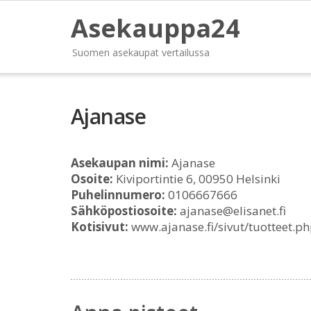
Asekauppa24
Suomen asekaupat vertailussa
Ajanase
Asekaupan nimi:
Ajanase
Osoite:
Kiviportintie 6, 00950 Helsinki
Puhelinnumero:
0106667666
Sähköpostiosoite:
ajanase@elisanet.fi
Kotisivut:
www.ajanase.fi/sivut/tuotteet.ph