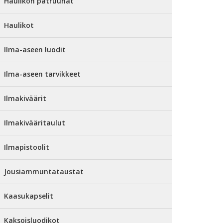
Haulikon patruunat
Haulikot
Ilma-aseen luodit
Ilma-aseen tarvikkeet
Ilmakiväärit
Ilmakivääritaulut
Ilmapistoolit
Jousiammuntataustat
Kaasukapselit
Kaksoisluodikot