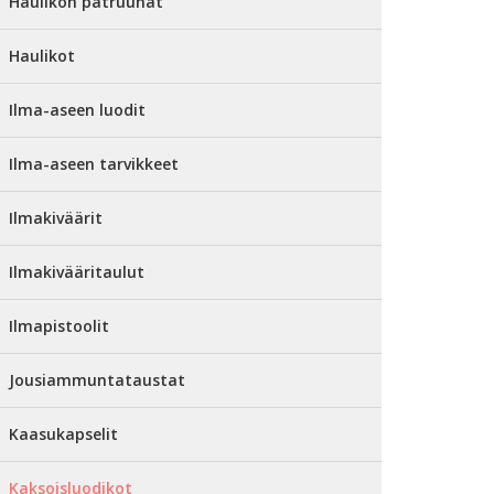
Haulikon patruunat
Haulikot
Ilma-aseen luodit
Ilma-aseen tarvikkeet
Ilmakiväärit
Ilmakivääritaulut
Ilmapistoolit
Jousiammuntataustat
Kaasukapselit
Kaksoisluodikot