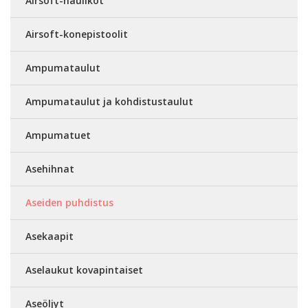
Airsoft-haulikot
Airsoft-konepistoolit
Ampumataulut
Ampumataulut ja kohdistustaulut
Ampumatuet
Asehihnat
Aseiden puhdistus
Asekaapit
Aselaukut kovapintaiset
Aseöljyt