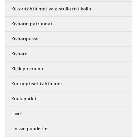
Kiikaritähtäimet valaistulla ristikolla
Kiväärin patruunat
Kivääripussit
Kiväärit
Klikkipatruunat
Kuituoptiset tähtäimet
Kuulapurkit
Liivit
Linssin puhdistus