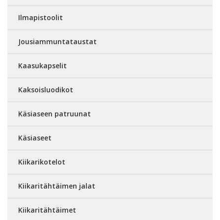
Ilmapistoolit
Jousiammuntataustat
Kaasukapselit
Kaksoisluodikot
Käsiaseen patruunat
Käsiaseet
Kiikarikotelot
Kiikaritähtäimen jalat
Kiikaritähtäimet