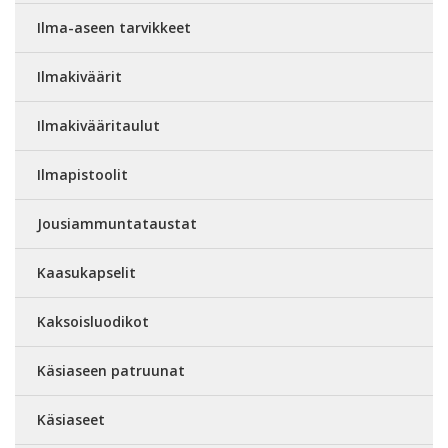
Ilma-aseen tarvikkeet
Ilmakiväärit
Ilmakivääritaulut
Ilmapistoolit
Jousiammuntataustat
Kaasukapselit
Kaksoisluodikot
Käsiaseen patruunat
Käsiaseet