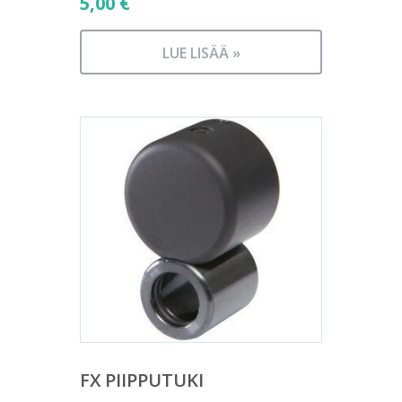
5,00
€
LUE LISÄÄ »
FX PIIPPUTUKI