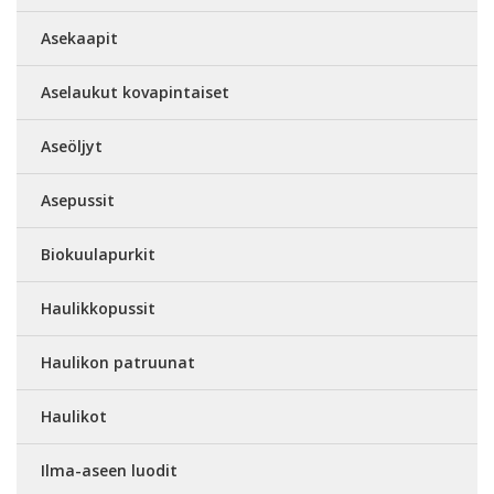
Asekaapit
Aselaukut kovapintaiset
Aseöljyt
Asepussit
Biokuulapurkit
Haulikkopussit
Haulikon patruunat
Haulikot
Ilma-aseen luodit