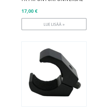
17,00
€
LUE LISÄÄ »