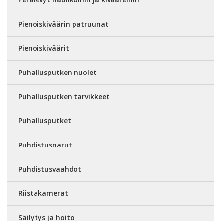
Pienoiskiväärin patruunat
Pienoiskiväärit
Puhallusputken nuolet
Puhallusputken tarvikkeet
Puhallusputket
Puhdistusnarut
Puhdistusvaahdot
Riistakamerat
Säilytys ja hoito