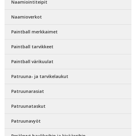
Naamiointiteipit
Naamioverkot
Paintball merkkaimet
Paintball tarvikkeet
Paintball värikuulat
Patruuna- ja tarvikelaukut
Patruunarasiat
Patruunataskut
Patruunavyöt
Perälevyt haulikoihin ja kivääreihin