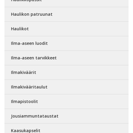
Haulikon patruunat
Haulikot
Ilma-aseen luodit
Ilma-aseen tarvikkeet
Ilmakiväärit
Ilmakivääritaulut
Ilmapistoolit
Jousiammuntataustat
Kaasukapselit