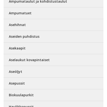
Ampumataulut ja kohdistustaulut
Ampumatuet
Asehihnat
Aseiden puhdistus
Asekaapit
Aselaukut kovapintaiset
Aseöljyt
Asepussit
Biokuulapurkit
Haulikkopussit