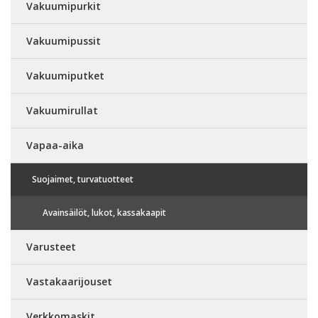
Vakuumipurkit
Vakuumipussit
Vakuumiputket
Vakuumirullat
Vapaa-aika
Suojaimet, turvatuotteet
Avainsäilöt, lukot, kassakaapit
Varusteet
Vastakaarijouset
Verkkomaskit