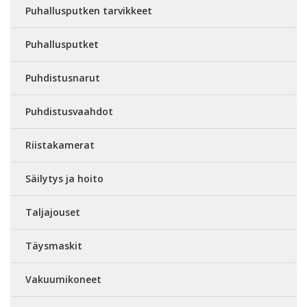
Puhallusputken tarvikkeet
Puhallusputket
Puhdistusnarut
Puhdistusvaahdot
Riistakamerat
Säilytys ja hoito
Taljajouset
Täysmaskit
Vakuumikoneet