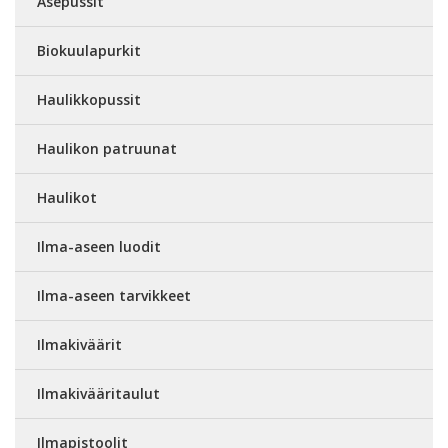
Asepussit
Biokuulapurkit
Haulikkopussit
Haulikon patruunat
Haulikot
Ilma-aseen luodit
Ilma-aseen tarvikkeet
Ilmakiväärit
Ilmakivääritaulut
Ilmapistoolit