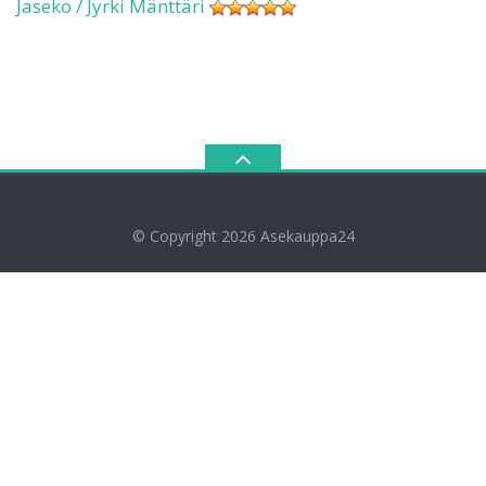
Jaseko / Jyrki Mänttäri
© Copyright 2026
Asekauppa24