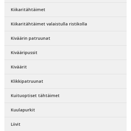
Kiikaritähtäimet
Kiikaritähtäimet valaistulla ristikolla
Kiväärin patruunat
Kivääripussit
Kiväärit
Klikkipatruunat
Kuituoptiset tähtäimet
Kuulapurkit
Liivit