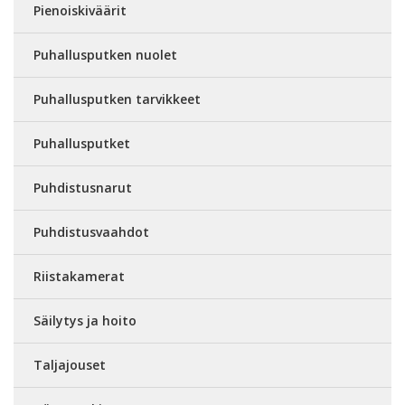
Pienoiskiväärit
Puhallusputken nuolet
Puhallusputken tarvikkeet
Puhallusputket
Puhdistusnarut
Puhdistusvaahdot
Riistakamerat
Säilytys ja hoito
Taljajouset