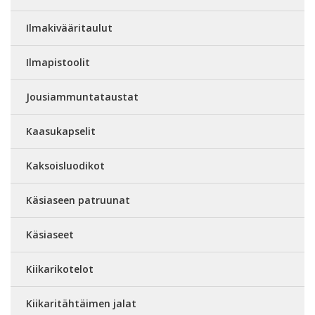
Ilmakivääritaulut
Ilmapistoolit
Jousiammuntataustat
Kaasukapselit
Kaksoisluodikot
Käsiaseen patruunat
Käsiaseet
Kiikarikotelot
Kiikaritähtäimen jalat