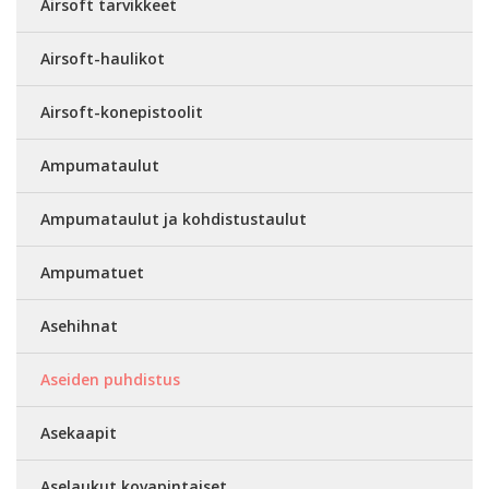
Airsoft tarvikkeet
Airsoft-haulikot
Airsoft-konepistoolit
Ampumataulut
Ampumataulut ja kohdistustaulut
Ampumatuet
Asehihnat
Aseiden puhdistus
Asekaapit
Aselaukut kovapintaiset