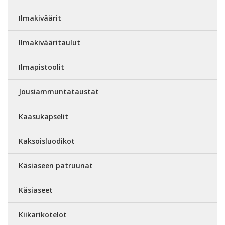
Ilmakiväärit
Ilmakivääritaulut
Ilmapistoolit
Jousiammuntataustat
Kaasukapselit
Kaksoisluodikot
Käsiaseen patruunat
Käsiaseet
Kiikarikotelot