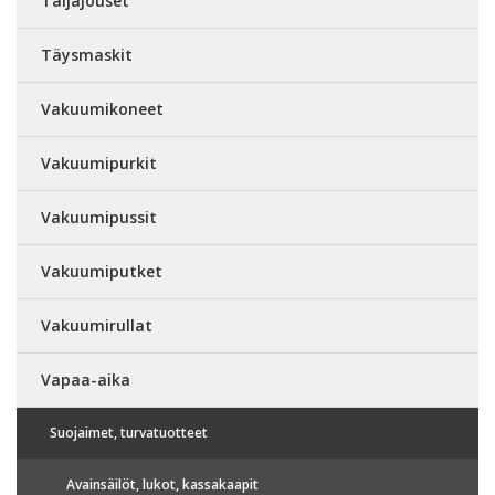
Taljajouset
Täysmaskit
Vakuumikoneet
Vakuumipurkit
Vakuumipussit
Vakuumiputket
Vakuumirullat
Vapaa-aika
Suojaimet, turvatuotteet
Avainsäilöt, lukot, kassakaapit