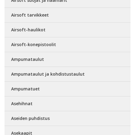
Airsoft suojat ja naamarit
Airsoft tarvikkeet
Airsoft-haulikot
Airsoft-konepistoolit
Ampumataulut
Ampumataulut ja kohdistustaulut
Ampumatuet
Asehihnat
Aseiden puhdistus
Asekaapit