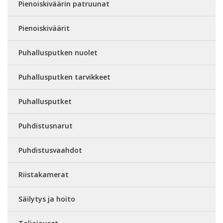
Pienoiskiväärin patruunat
Pienoiskiväärit
Puhallusputken nuolet
Puhallusputken tarvikkeet
Puhallusputket
Puhdistusnarut
Puhdistusvaahdot
Riistakamerat
Säilytys ja hoito