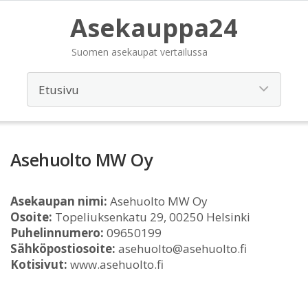
Asekauppa24
Suomen asekaupat vertailussa
Asehuolto MW Oy
Asekaupan nimi:
Asehuolto MW Oy
Osoite:
Topeliuksenkatu 29, 00250 Helsinki
Puhelinnumero:
09650199
Sähköpostiosoite:
asehuolto@asehuolto.fi
Kotisivut:
www.asehuolto.fi