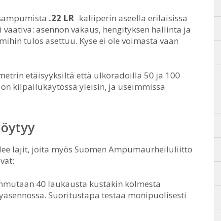
uusampumista
.22 LR
-kaliiperin aseella erilaisissa
ti vaativa: asennon vakaus, hengityksen hallinta ja
 mihin tulos asettuu. Kyse ei ole voimasta vaan
etrin etäisyyksiltä että ulkoradoilla 50 ja 100
 on kilpailukäytössä yleisin, ja useimmissa
löytyy
lee lajit, joita myös Suomen Ampumaurheiluliitto
vat:
Ammutaan 40 laukausta kustakin kolmesta
yasennossa. Suoritustapa testaa monipuolisesti