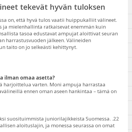
lineet tekevät hyvän tuloksen
 on, että hyvä tulos vaatii huippukalliit välineet.
s ja mielenhallinta ratkaisevat enemmän kuin
sallista tasoa edustavat ampujat aloittivat seuran
ean harrastusvuoden jälkeen. Välineiden
n taito on jo selkeästi kehittynyt.
a ilman omaa asetta?
jä harjoittelua varten. Moni ampuja harrastaa
avälineillä ennen oman aseen hankintaa – tämä on
si suosituimmista juniorilajikkeista Suomessa. .22
vallisen aloituslajin, ja monessa seurassa on omat