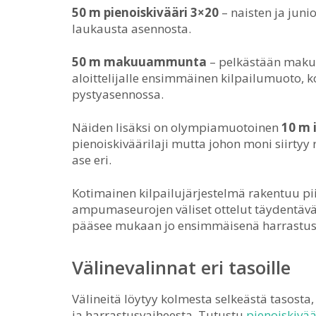
50 m pienoiskivääri 3×20
– naisten ja juni
laukausta asennosta.
50 m makuuammunta
– pelkästään maku
aloittelijalle ensimmäinen kilpailumuoto,
pystyasennossa.
Näiden lisäksi on olympiamuotoinen
10 m
pienoiskiväärilaji mutta johon moni siirtyy
ase eri.
Kotimainen kilpailujärjestelmä rakentuu piir
ampumaseurojen väliset ottelut täydentävät 
pääsee mukaan jo ensimmäisenä harrastu
Välinevalinnat eri tasoille
Välineitä löytyy kolmesta selkeästä tasosta,
ja harrastusvaiheesta. Tutustu
pienoiskivä