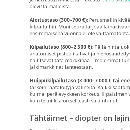
olevista malleista.
Aloitustaso (300–700 €)
: Perusmallin kivä
kilpailuihin. Moni seura tarjoaa lainakivää
ensimmäisenä vuonna ei ole välttämätöntä.
Kilpailutaso (800–2 500 €)
: Tällä hintaluok
anatomiset pistoolikahvat ja hienosäädetty
hallitsevat tätä markkinaa – molemmat tunn
jälkimarkkinatilanteestaan.
Huippukilpailutaso (3 000–7 000 € tai e
tarkoin räätälöityjä välineitä. Kaikki säät
kulma, perälevykkeen korkeus, liipaisimen 
kuin tekniikka on selkeästi vakiintunut.
Tähtäimet – diopter on laji