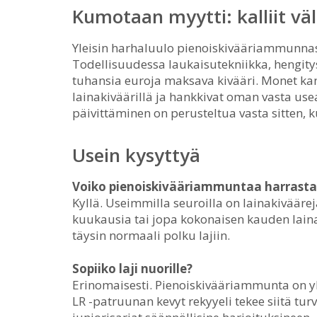
Kumotaan myytti: kalliit vä
Yleisin harhaluulo pienoiskivääriammunnassa
Todellisuudessa laukaisutekniikka, hengity
tuhansia euroja maksava kivääri. Monet kan
lainakiväärillä ja hankkivat oman vasta us
päivittäminen on perusteltua vasta sitten, ku
Usein kysyttyä
Voiko pienoiskivääriammuntaa harrasta
Kyllä. Useimmilla seuroilla on lainakivääre
kuukausia tai jopa kokonaisen kauden lain
täysin normaali polku lajiin.
Sopiiko laji nuorille?
Erinomaisesti. Pienoiskivääriammunta on yk
LR -patruunan kevyt rekyyeli tekee siitä tur