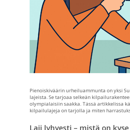
Pienoiskiväärin urheiluammunta on yksi 
lajeista.
Se tarjoaa selkeän kilpailurakenteen
olympialaisiin saakka. Tässä artikkelissa käy
kilpailulajeja on tarjolla ja miten harrastuk
Laji lyhyesti – mistä on kyse