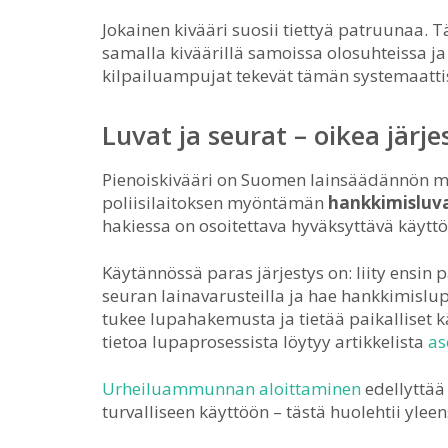
Jokainen kivääri suosii tiettyä patruunaa
samalla kiväärillä samoissa olosuhteissa j
kilpailuampujat tekevät tämän systemaattis
Luvat ja seurat – oikea järje
Pienoiskivääri on Suomen lainsäädännön 
poliisilaitoksen myöntämän
hankkimisluv
hakiessa on osoitettava hyväksyttävä käytt
Käytännössä paras järjestys on: liity ensin
seuran lainavarusteilla ja hae hankkimislu
tukee lupahakemusta ja tietää paikalliset 
tietoa lupaprosessista löytyy artikkelista
as
Urheiluammunnan aloittaminen
edellyttää
turvalliseen käyttöön – tästä huolehtii ylee