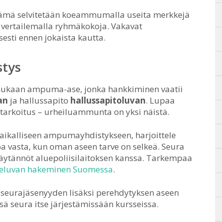
. Tämä selvitetään koeammumalla useita merkkejä
a vertailemalla ryhmäkokoja. Vakavat
esti ennen jokaista kautta.
stys
mukaan ampuma-ase, jonka hankkiminen vaatii
an
ja hallussapito
hallussapitoluvan
. Lupaa
ötarkoitus – urheiluammunta on yksi näistä.
 paikalliseen ampumayhdistykseen, harjoittele
pa vasta, kun oman aseen tarve on selkeä. Seura
käytännöt aluepoliisilaitoksen kanssa. Tarkempaa
eluvan hakeminen Suomessa
.
 seurajäsenyyden lisäksi perehdytyksen aseen
nsä seura itse järjestämissään kursseissa.