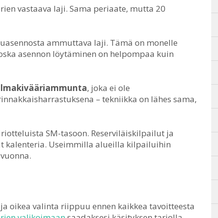
orien vastaava laji. Sama periaate, mutta 20
uasennosta ammuttava laji. Tämä on monelle
 koska asennon löytäminen on helpompaa kuin
 ilmakivääriammunta
, joka ei ole
 rinnakkaisharrastuksena – tekniikka on lähes sama,
iotteluista SM-tasoon. Reserviläiskilpailut ja
kalenteria. Useimmilla alueilla kilpailuihin
svuonna.
 ja oikea valinta riippuu ennen kaikkea tavoitteesta
ärien valikoimaan
saadaksesi käsityksen tarjolla