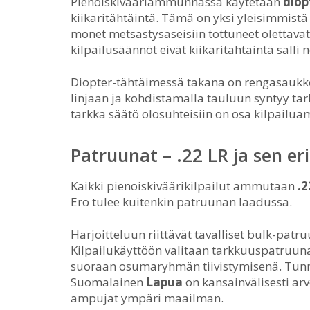
Pienoiskivääriammunnassa käytetään
diop
kiikaritähtäintä. Tämä on yksi yleisimmistä
monet metsästysaseisiin tottuneet olettavat,
kilpailusäännöt eivät kiikaritähtäintä salli
Diopter-tähtäimessä takana on rengasaukko,
linjaan ja kohdistamalla tauluun syntyy ta
tarkka säätö olosuhteisiin on osa kilpailu
Patruunat – .22 LR ja sen eri
Kaikki pienoiskiväärikilpailut ammutaan
.2
Ero tulee kuitenkin patruunan laadussa.
Harjoitteluun riittävät tavalliset bulk-patruu
Kilpailukäyttöön valitaan tarkkuuspatruuna
suoraan osumaryhmän tiivistymisenä. Tunn
Suomalainen
Lapua
on kansainvälisesti arv
ampujat ympäri maailman.