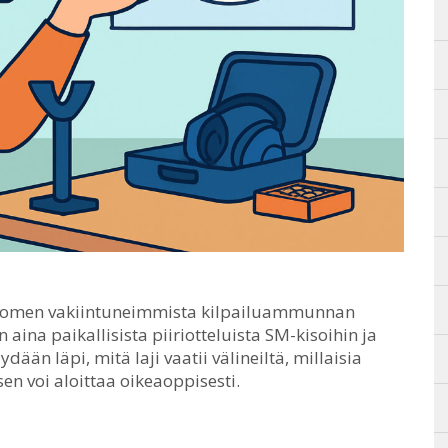
Suomen vakiintuneimmista kilpailuammunnan
 aina paikallisista piiriotteluista SM-kisoihin ja
dään läpi, mitä laji vaatii välineiltä, millaisia
sen voi aloittaa oikeaoppisesti.