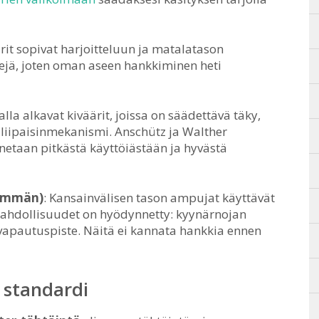
ärit sopivat harjoitteluun ja matalatason
rejä, joten oman aseen hankkiminen heti
alla alkavat kiväärit, joissa on säädettävä täky,
 liipaisinmekanismi. Anschütz ja Walther
etaan pitkästä käyttöiästään ja hyvästä
nemmän)
: Kansainvälisen tason ampujat käyttävät
ömahdollisuudet on hyödynnetty: kyynärnojan
vapautuspiste. Näitä ei kannata hankkia ennen
n standardi