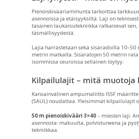
Pienoiskivääriammunta tarkoittaa tarkk
asennoissa ja etäisyyksiltä. Laji on teknises
tasainen laukaisutekniikka ratkaisevat sen,
täsmällisyydestä.
Lajia harrastetaan sekä sisäradoilla 10–50 m
metrin matkalta. Sisäratojen 50 metrin rata
isommissa seuroissa sellainen löytyy.
Kilpailulajit – mitä muotoja 
Kansainvälinen ampumaliitto ISSF määritte
(SAUL) noudattaa. Yleisimmät kilpailulajit o
50 m pienoiskivääri 3×40
– miesten laji. 
asennosta: makuulta, polvistuneena ja pyst
tekniikkaa.