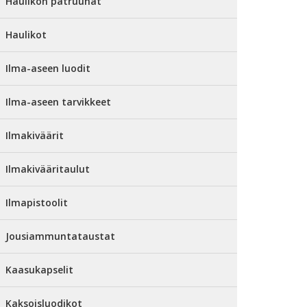
Haulikon patruunat
Haulikot
Ilma-aseen luodit
Ilma-aseen tarvikkeet
Ilmakiväärit
Ilmakivääritaulut
Ilmapistoolit
Jousiammuntataustat
Kaasukapselit
Kaksoisluodikot