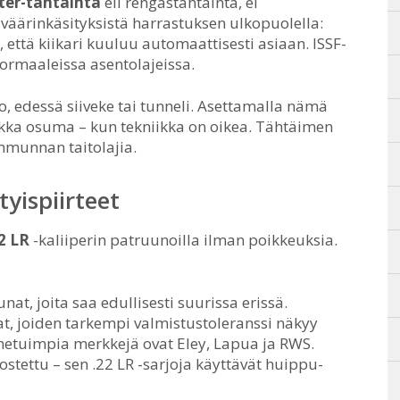
ter-tähtäintä
eli rengastähtäintä, ei
 väärinkäsityksistä harrastuksen ulkopuolella:
 että kiikari kuuluu automaattisesti asiaan. ISSF-
 normaaleissa asentolajeissa.
 edessä siiveke tai tunneli. Asettamalla nämä
rkka osuma – kun tekniikka on oikea. Tähtäimen
ammunnan taitolajia.
tyispiirteet
2 LR
-kaliiperin patruunoilla ilman poikkeuksia.
nat, joita saa edullisesti suurissa erissä.
t, joiden tarkempi valmistustoleranssi näkyy
etuimpia merkkejä ovat Eley, Lapua ja RWS.
ostettu – sen .22 LR -sarjoja käyttävät huippu-