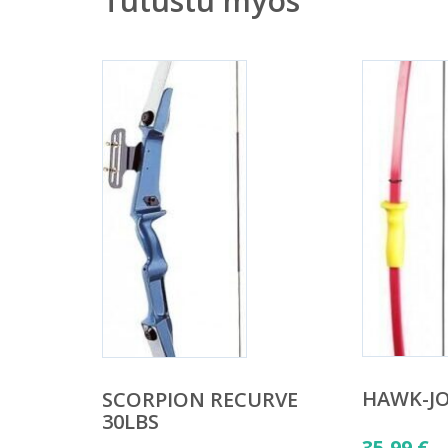
Tutustu myös
HAWK-JO
SCORPION RECURVE
30LBS
35,99
€