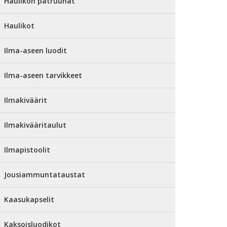
Haulikon patruunat
Haulikot
Ilma-aseen luodit
Ilma-aseen tarvikkeet
Ilmakiväärit
Ilmakivääritaulut
Ilmapistoolit
Jousiammuntataustat
Kaasukapselit
Kaksoisluodikot