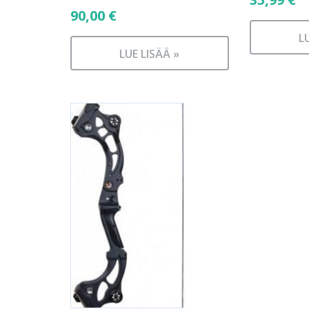
90,00
€
L
LUE LISÄÄ »