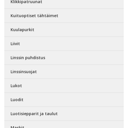
Klikkipatruunat
Kuituoptiset tähtäimet
Kuulapurkit
Liivit
Linssin puhdistus
Linssinsuojat
Lukot
Luodit
Luotisiepparit ja taulut
Maskit