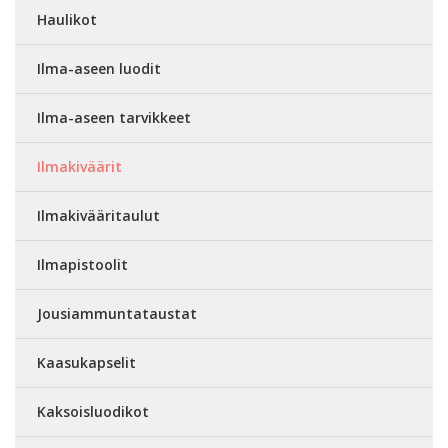
Haulikot
Ilma-aseen luodit
Ilma-aseen tarvikkeet
Ilmakiväärit
Ilmakivääritaulut
Ilmapistoolit
Jousiammuntataustat
Kaasukapselit
Kaksoisluodikot