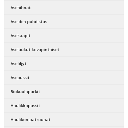
Asehihnat
Aseiden puhdistus
Asekaapit
Aselaukut kovapintaiset
Aseöljyt
Asepussit
Biokuulapurkit
Haulikkopussit
Haulikon patruunat