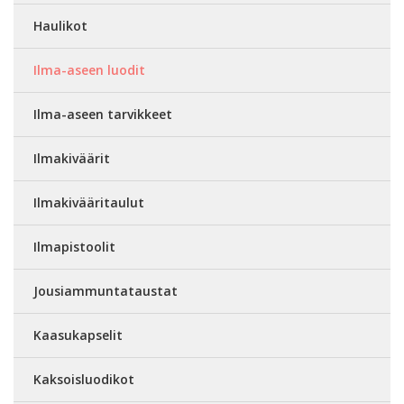
Haulikot
Ilma-aseen luodit
Ilma-aseen tarvikkeet
Ilmakiväärit
Ilmakivääritaulut
Ilmapistoolit
Jousiammuntataustat
Kaasukapselit
Kaksoisluodikot