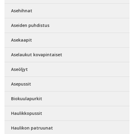
Asehihnat
Aseiden puhdistus
Asekaapit
Aselaukut kovapintaiset
Aseöljyt
Asepussit
Biokuulapurkit
Haulikkopussit
Haulikon patruunat