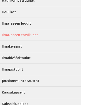
Haulikon patruunat
Haulikot
Ilma-aseen luodit
Ilma-aseen tarvikkeet
Ilmakiväärit
Ilmakivääritaulut
Ilmapistoolit
Jousiammuntataustat
Kaasukapselit
Kaksoisluodikot