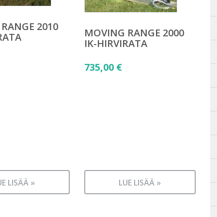
RANGE 2010
MOVING RANGE 2000
IRATA
IK-HIRVIRATA
735,00
€
UE LISÄÄ »
LUE LISÄÄ »