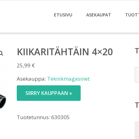
ETUSIVU
ASEKAUPAT
TUOT
KIIKARITÄHTÄIN 4×20
25,99
€
E
Asekauppa:
Teknikmagasinet
SIIRRY KAUPPAAN »
Tuotetunnus:
630305