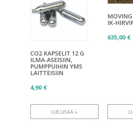
MOVING 
IK-HIRV
635,00
€
CO2 KAPSELIT 12 G
ILMA-ASEISIIN,
PUMPPUIHIN YMS
LAITTEISIIN
4,90
€
LUE LISÄÄ »
L