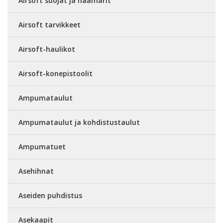
Airsoft suojat ja naamarit
Airsoft tarvikkeet
Airsoft-haulikot
Airsoft-konepistoolit
Ampumataulut
Ampumataulut ja kohdistustaulut
Ampumatuet
Asehihnat
Aseiden puhdistus
Asekaapit