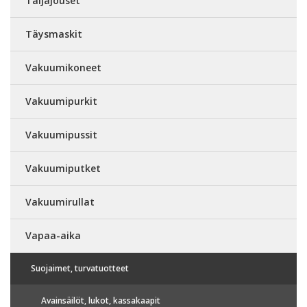
Taljajouset
Täysmaskit
Vakuumikoneet
Vakuumipurkit
Vakuumipussit
Vakuumiputket
Vakuumirullat
Vapaa-aika
Suojaimet, turvatuotteet
Avainsäilöt, lukot, kassakaapit