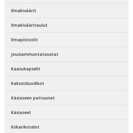
Ilmakiväärit
Ilmakivääritaulut
Ilmapistoolit
Jousiammuntataustat
Kaasukapselit
Kaksoisluodikot
Käsiaseen patruunat
Käsiaseet
Kiikarikotelot