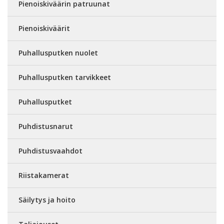
Pienoiskiväärin patruunat
Pienoiskiväärit
Puhallusputken nuolet
Puhallusputken tarvikkeet
Puhallusputket
Puhdistusnarut
Puhdistusvaahdot
Riistakamerat
Säilytys ja hoito