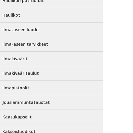
Haulikon patruunat
Haulikot
Ilma-aseen luodit
Ilma-aseen tarvikkeet
Ilmakiväärit
Ilmakivääritaulut
Ilmapistoolit
Jousiammuntataustat
Kaasukapselit
Kaksoisluodikot