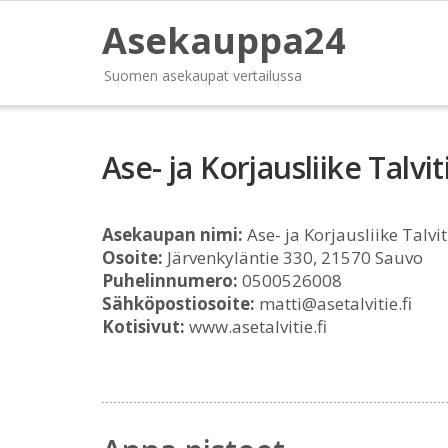
Asekauppa24
Suomen asekaupat vertailussa
Ase- ja Korjausliike Talvi
Asekaupan nimi:
Ase- ja Korjausliike Talvi
Osoite:
Järvenkyläntie 330, 21570 Sauvo
Puhelinnumero:
0500526008
Sähköpostiosoite:
matti@asetalvitie.fi
Kotisivut:
www.asetalvitie.fi