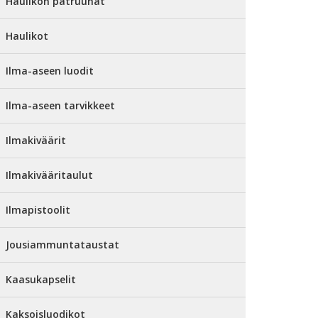
Haulikon patruunat
Haulikot
Ilma-aseen luodit
Ilma-aseen tarvikkeet
Ilmakiväärit
Ilmakivääritaulut
Ilmapistoolit
Jousiammuntataustat
Kaasukapselit
Kaksoisluodikot