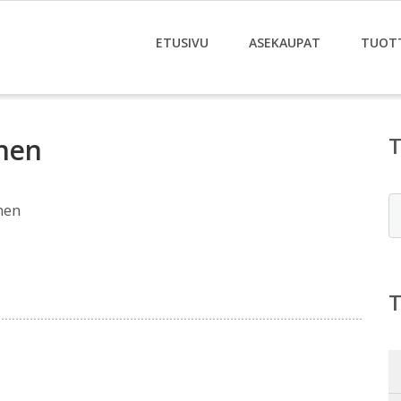
ETUSIVU
ASEKAUPAT
TUOT
nen
E
nen