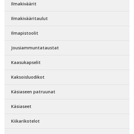
Ilmakiväärit
Ilmakivääritaulut
Ilmapistoolit
Jousiammuntataustat
Kaasukapselit
Kaksoisluodikot
Käsiaseen patruunat
Käsiaseet
Kiikarikotelot