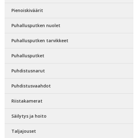
Pienoiskiväärit
Puhallusputken nuolet
Puhallusputken tarvikkeet
Puhallusputket
Puhdistusnarut
Puhdistusvaahdot
Riistakamerat
Säilytys ja hoito
Taljajouset