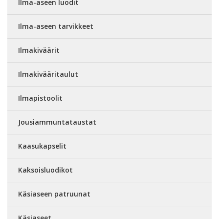
Ilma-aseen luodit
Ilma-aseen tarvikkeet
Ilmakiväärit
Ilmakivääritaulut
Ilmapistoolit
Jousiammuntataustat
Kaasukapselit
Kaksoisluodikot
Käsiaseen patruunat
Käsiaseet