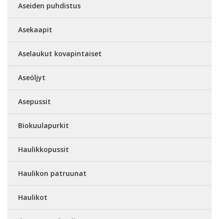
Aseiden puhdistus
Asekaapit
Aselaukut kovapintaiset
Aseöljyt
Asepussit
Biokuulapurkit
Haulikkopussit
Haulikon patruunat
Haulikot