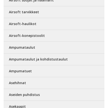
Airsoft suojat ja naamarit
Airsoft tarvikkeet
Airsoft-haulikot
Airsoft-konepistoolit
Ampumataulut
Ampumataulut ja kohdistustaulut
Ampumatuet
Asehihnat
Aseiden puhdistus
Asekaapit