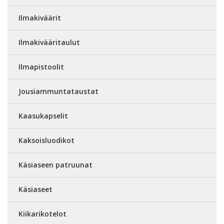
Ilmakiväärit
Ilmakivääritaulut
Ilmapistoolit
Jousiammuntataustat
Kaasukapselit
Kaksoisluodikot
Käsiaseen patruunat
Käsiaseet
Kiikarikotelot