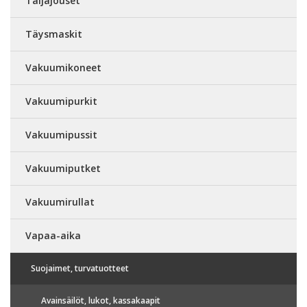
Taljajouset
Täysmaskit
Vakuumikoneet
Vakuumipurkit
Vakuumipussit
Vakuumiputket
Vakuumirullat
Vapaa-aika
Suojaimet, turvatuotteet
Avainsäilöt, lukot, kassakaapit