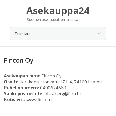
Asekauppa24
Suomen asekaupat vertailussa
Fincon Oy
Asekaupan nimi:
Fincon Oy
Osoite:
Kirkkopuistonkatu 17 L 4, 74100 Iisalmi
Puhelinnumero:
0400674668
Sähköpostiosoite:
ola.aberg@fcm.fii
Kotisivut:
www.fincon.fi