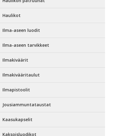
Haulikon patruunat
Haulikot
Ilma-aseen luodit
Ilma-aseen tarvikkeet
Ilmakiväärit
Ilmakivääritaulut
Ilmapistoolit
Jousiammuntataustat
Kaasukapselit
Kaksoisluodikot