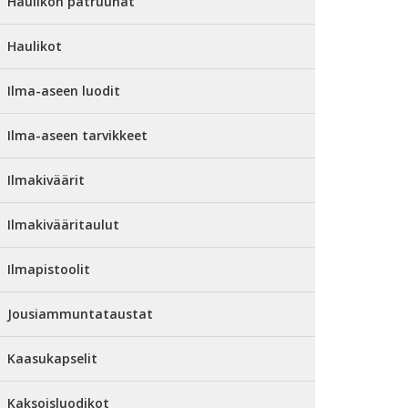
Haulikon patruunat
Haulikot
Ilma-aseen luodit
Ilma-aseen tarvikkeet
Ilmakiväärit
Ilmakivääritaulut
Ilmapistoolit
Jousiammuntataustat
Kaasukapselit
Kaksoisluodikot