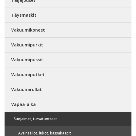
Taljajouset
Täysmaskit
Vakuumikoneet
Vakuumipurkit
Vakuumipussit
Vakuumiputket
Vakuumirullat
Vapaa-aika
Suojaimet, turvatuotteet
Avainsäilöt, lukot, kassakaapit