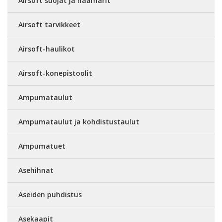
Airsoft suojat ja naamarit
Airsoft tarvikkeet
Airsoft-haulikot
Airsoft-konepistoolit
Ampumataulut
Ampumataulut ja kohdistustaulut
Ampumatuet
Asehihnat
Aseiden puhdistus
Asekaapit