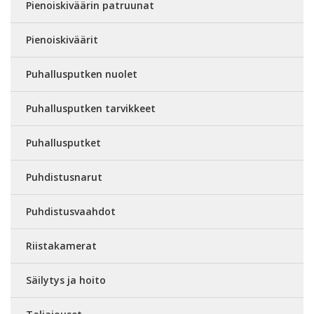
Pienoiskiväärin patruunat
Pienoiskiväärit
Puhallusputken nuolet
Puhallusputken tarvikkeet
Puhallusputket
Puhdistusnarut
Puhdistusvaahdot
Riistakamerat
Säilytys ja hoito