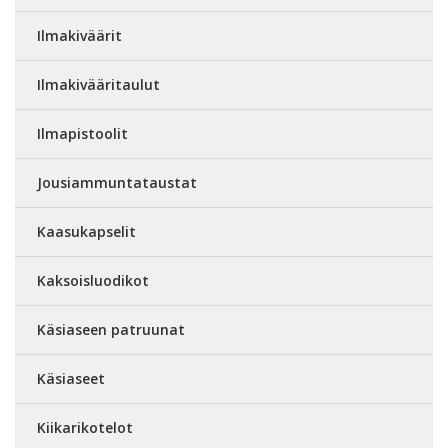
Ilmakiväärit
Ilmakivääritaulut
Ilmapistoolit
Jousiammuntataustat
Kaasukapselit
Kaksoisluodikot
Käsiaseen patruunat
Käsiaseet
Kiikarikotelot