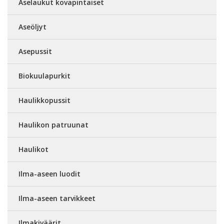
Aselaukut kovapintaiset
Aseöljyt
Asepussit
Biokuulapurkit
Haulikkopussit
Haulikon patruunat
Haulikot
Ilma-aseen luodit
Ilma-aseen tarvikkeet
Ilmakiväärit