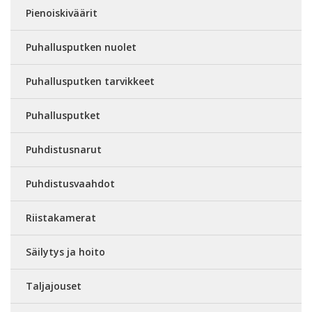
Pienoiskiväärit
Puhallusputken nuolet
Puhallusputken tarvikkeet
Puhallusputket
Puhdistusnarut
Puhdistusvaahdot
Riistakamerat
Säilytys ja hoito
Taljajouset