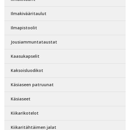
Ilmakivääritaulut
Ilmapistoolit
Jousiammuntataustat
Kaasukapselit
Kaksoisluodikot
Käsiaseen patruunat
Käsiaseet
Kiikarikotelot
Kiikaritähtäimen jalat