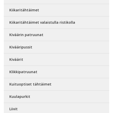
Kiikaritähtäimet
Kiikaritähtäimet valaistulla ristikolla
Kiväärin patruunat
Kivääripussit
Kiväärit
Klikkipatruunat
Kuituoptiset tähtäimet
Kuulapurkit
Liivit