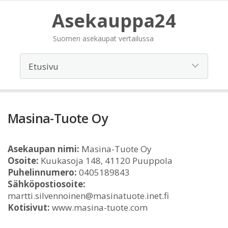
Asekauppa24
Suomen asekaupat vertailussa
Masina-Tuote Oy
Asekaupan nimi:
Masina-Tuote Oy
Osoite:
Kuukasoja 148, 41120 Puuppola
Puhelinnumero:
0405189843
Sähköpostiosoite:
martti.silvennoinen@masinatuote.inet.fi
Kotisivut:
www.masina-tuote.com