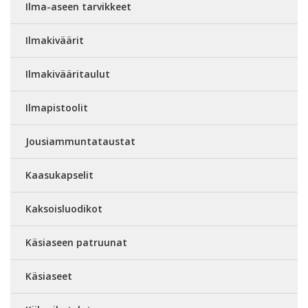
Ilma-aseen tarvikkeet
Ilmakiväärit
Ilmakivääritaulut
Ilmapistoolit
Jousiammuntataustat
Kaasukapselit
Kaksoisluodikot
Käsiaseen patruunat
Käsiaseet