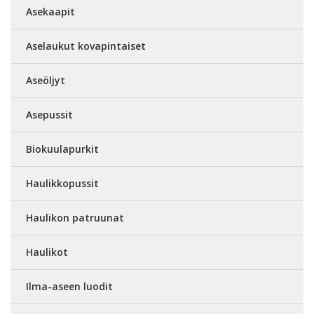
Asekaapit
Aselaukut kovapintaiset
Aseöljyt
Asepussit
Biokuulapurkit
Haulikkopussit
Haulikon patruunat
Haulikot
Ilma-aseen luodit