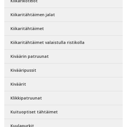
Kiikarikotelot
Kiikaritähtäimen jalat
Kiikaritähtäimet
Kiikaritähtäimet valaistulla ristikolla
Kiväärin patruunat
Kivääripussit
Kiväärit
Klikkipatruunat
Kuituoptiset tähtäimet
Kuulapurkit