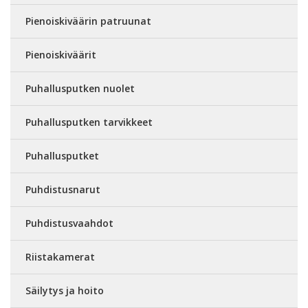
Pienoiskiväärin patruunat
Pienoiskiväärit
Puhallusputken nuolet
Puhallusputken tarvikkeet
Puhallusputket
Puhdistusnarut
Puhdistusvaahdot
Riistakamerat
Säilytys ja hoito