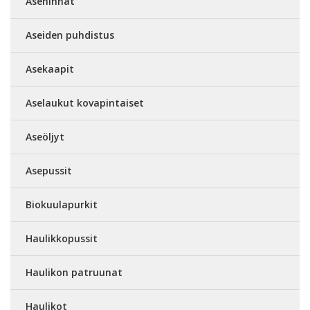
Asehihnat
Aseiden puhdistus
Asekaapit
Aselaukut kovapintaiset
Aseöljyt
Asepussit
Biokuulapurkit
Haulikkopussit
Haulikon patruunat
Haulikot