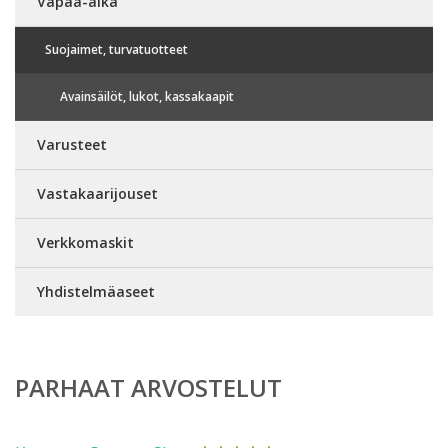
Vapaa-aika
Suojaimet, turvatuotteet
Avainsäilöt, lukot, kassakaapit
Varusteet
Vastakaarijouset
Verkkomaskit
Yhdistelmäaseet
PARHAAT ARVOSTELUT