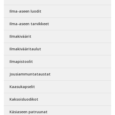
Ilma-aseen luodit
Ilma-aseen tarvikkeet
Ilmakiväärit
Ilmakivääritaulut
Ilmapistoolit
Jousiammuntataustat
Kaasukapselit
Kaksoisluodikot
Käsiaseen patruunat