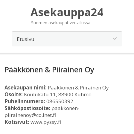
Asekauppa24
Suomen asekaupat vertailussa
Pääkkönen & Piirainen Oy
Asekaupan nimi:
Pääkkönen & Piirainen Oy
Osoite:
Koulukatu 11, 88900 Kuhmo
Puhelinnumero:
086550392
Sähköpostiosoite:
paakkonen-
piirainenoy@co.inet.fi
Kotisivut:
www.pyssy.fi