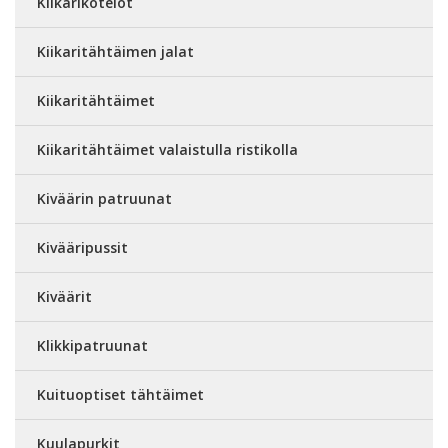
Kiikarikotelot
Kiikaritähtäimen jalat
Kiikaritähtäimet
Kiikaritähtäimet valaistulla ristikolla
Kiväärin patruunat
Kivääripussit
Kiväärit
Klikkipatruunat
Kuituoptiset tähtäimet
Kuulapurkit