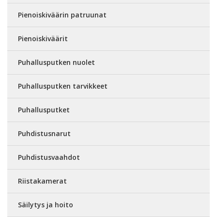
Pienoiskiväärin patruunat
Pienoiskiväärit
Puhallusputken nuolet
Puhallusputken tarvikkeet
Puhallusputket
Puhdistusnarut
Puhdistusvaahdot
Riistakamerat
Säilytys ja hoito