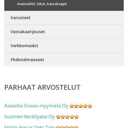
Avainsäilöt, lukot, kassakaapit
Varusteet
Vastakaarijouset
Verkkomaskit
Yhdistelmäaseet
PARHAAT ARVOSTELUT
Aseaitta Sissos-myymälä Oy
Suomen Keräilyase Oy
Matin Ase ja Onki Tmi