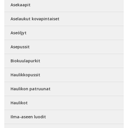
Asekaapit
Aselaukut kovapintaiset
Aseöljyt
Asepussit
Biokuulapurkit
Haulikkopussit
Haulikon patruunat
Haulikot
Ilma-aseen luodit