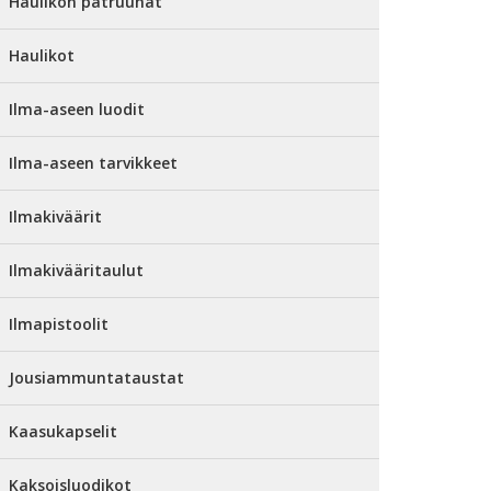
Haulikon patruunat
Haulikot
Ilma-aseen luodit
Ilma-aseen tarvikkeet
Ilmakiväärit
Ilmakivääritaulut
Ilmapistoolit
Jousiammuntataustat
Kaasukapselit
Kaksoisluodikot