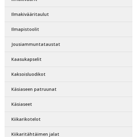
Ilmakivääritaulut
Ilmapistoolit
Jousiammuntataustat
Kaasukapselit
Kaksoisluodikot
Käsiaseen patruunat
Käsiaseet
Kiikarikotelot
Kiikaritähtäimen jalat