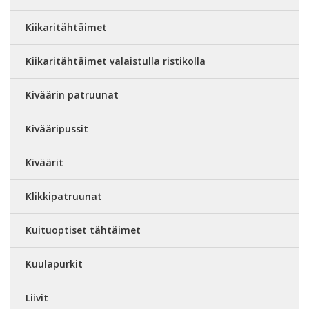
Kiikaritähtäimet
Kiikaritähtäimet valaistulla ristikolla
Kiväärin patruunat
Kivääripussit
Kiväärit
Klikkipatruunat
Kuituoptiset tähtäimet
Kuulapurkit
Liivit