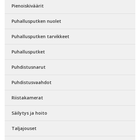
Pienoiskiväärit
Puhallusputken nuolet
Puhallusputken tarvikkeet
Puhallusputket
Puhdistusnarut
Puhdistusvaahdot
Riistakamerat
Säilytys ja hoito
Taljajouset