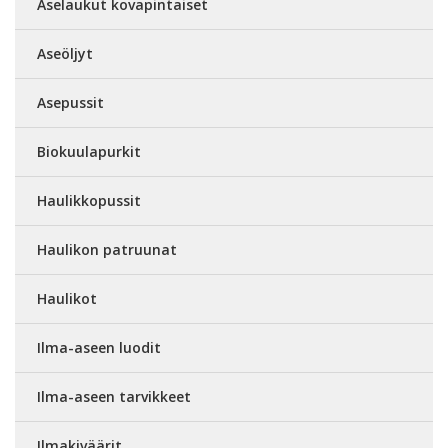
Aselaukut kovapintaiset
Aseöljyt
Asepussit
Biokuulapurkit
Haulikkopussit
Haulikon patruunat
Haulikot
Ilma-aseen luodit
Ilma-aseen tarvikkeet
Ilmakiväärit