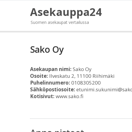
Asekauppa24
Suomen asekaupat vertailussa
Sako Oy
Asekaupan nimi:
Sako Oy
Osoite:
Ilveskatu 2, 11100 Riihimäki
Puhelinnumero:
0108305200
Sähköpostiosoite:
etunimi.sukunimi@sako
Kotisivut:
www.sako.fi