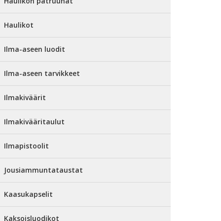
Haulikon patruunat
Haulikot
Ilma-aseen luodit
Ilma-aseen tarvikkeet
Ilmakiväärit
Ilmakivääritaulut
Ilmapistoolit
Jousiammuntataustat
Kaasukapselit
Kaksoisluodikot