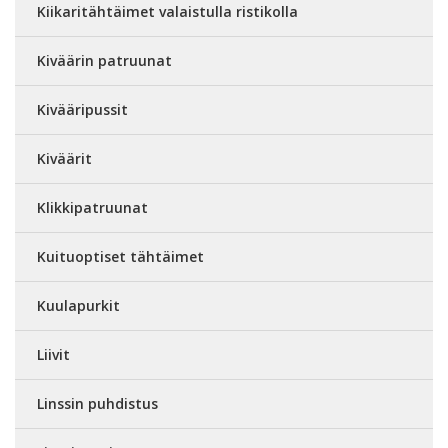
Kiikaritähtäimet valaistulla ristikolla
Kiväärin patruunat
Kivääripussit
Kiväärit
Klikkipatruunat
Kuituoptiset tähtäimet
Kuulapurkit
Liivit
Linssin puhdistus