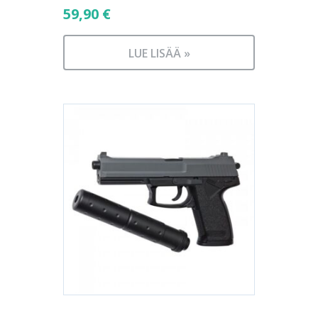
59,90
€
LUE LISÄÄ »