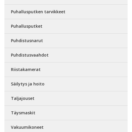
Puhallusputken tarvikkeet
Puhallusputket
Puhdistusnarut
Puhdistusvaahdot
Riistakamerat
Säilytys ja hoito
Taljajouset
Täysmaskit
Vakuumikoneet