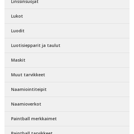
Linssinsuojat
Lukot
Luodit
Luotisiepparit ja taulut
Maskit
Muut tarvikkeet
Naamiointiteipit
Naamioverkot
Paintball merkkaimet
Paintball tarvikkeet