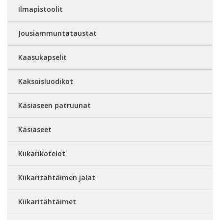
Ilmapistoolit
Jousiammuntataustat
Kaasukapselit
Kaksoisluodikot
Käsiaseen patruunat
Käsiaseet
Kiikarikotelot
Kiikaritähtäimen jalat
Kiikaritähtäimet