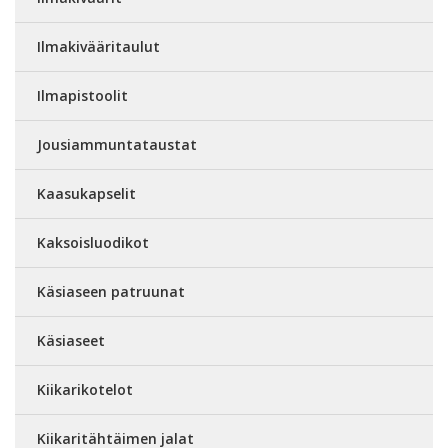
Ilmakivääritaulut
Ilmapistoolit
Jousiammuntataustat
Kaasukapselit
Kaksoisluodikot
Käsiaseen patruunat
Käsiaseet
Kiikarikotelot
Kiikaritähtäimen jalat