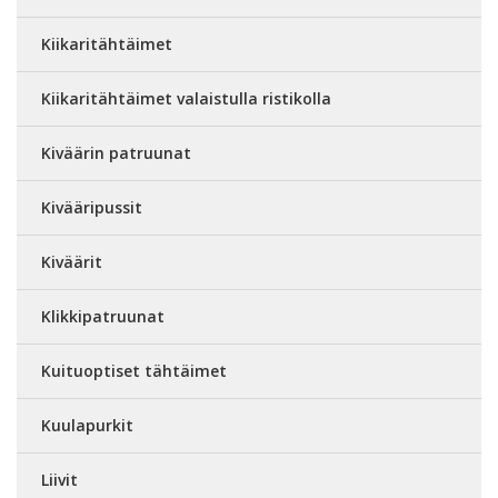
Kiikaritähtäimet
Kiikaritähtäimet valaistulla ristikolla
Kiväärin patruunat
Kivääripussit
Kiväärit
Klikkipatruunat
Kuituoptiset tähtäimet
Kuulapurkit
Liivit