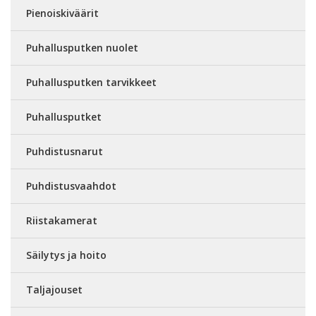
Pienoiskiväärit
Puhallusputken nuolet
Puhallusputken tarvikkeet
Puhallusputket
Puhdistusnarut
Puhdistusvaahdot
Riistakamerat
Säilytys ja hoito
Taljajouset