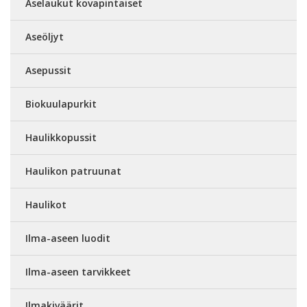
Aselaukut kovapintaiset
Aseöljyt
Asepussit
Biokuulapurkit
Haulikkopussit
Haulikon patruunat
Haulikot
Ilma-aseen luodit
Ilma-aseen tarvikkeet
Ilmakiväärit