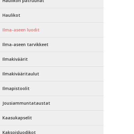
Haulikon patruunat
Haulikot
Ilma-aseen luodit
Ilma-aseen tarvikkeet
Ilmakiväärit
Ilmakivääritaulut
Ilmapistoolit
Jousiammuntataustat
Kaasukapselit
Kaksoisluodikot