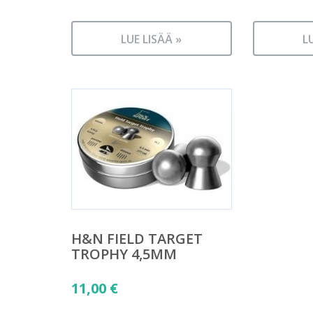
LUE LISÄÄ »
L
H&N FIELD TARGET
TROPHY 4,5MM
11,00
€