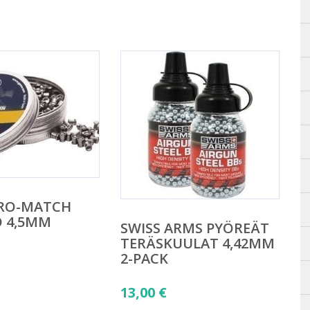
RO-MATCH
O 4,5MM
SWISS ARMS PYÖREÄT
TERÄSKUULAT 4,42MM
2-PACK
13,00
€