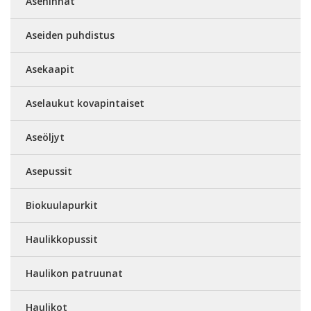
Asehihnat
Aseiden puhdistus
Asekaapit
Aselaukut kovapintaiset
Aseöljyt
Asepussit
Biokuulapurkit
Haulikkopussit
Haulikon patruunat
Haulikot