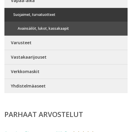
Vapaa-aika
Suojaimet, turvatuotteet
Avainsäilöt, lukot, kassakaapit
Varusteet
Vastakaarijouset
Verkkomaskit
Yhdistelmäaseet
PARHAAT ARVOSTELUT