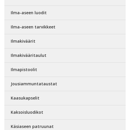
Ilma-aseen luodit
Ilma-aseen tarvikkeet
Ilmakiväärit
Ilmakivääritaulut
Ilmapistoolit
Jousiammuntataustat
Kaasukapselit
Kaksoisluodikot
Käsiaseen patruunat